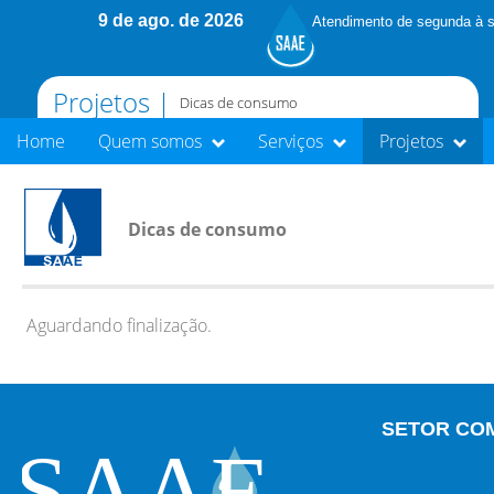
9 de ago. de 2026
Atendimento de segunda à s
Projetos |
Dicas de consumo
Home
Quem somos
Serviços
Projetos
Dicas de consumo
Aguardando finalização.
SETOR CO