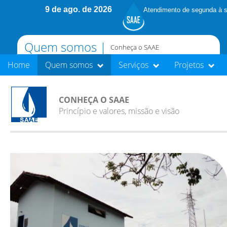
9 de ago. de 2026
Atendimento de segunda à s
Quem somos |
Conheça o SAAE
Home
Quem somos
Serviços
Projetos
CONHEÇA O SAAE
Princípio e valores, missão e visão