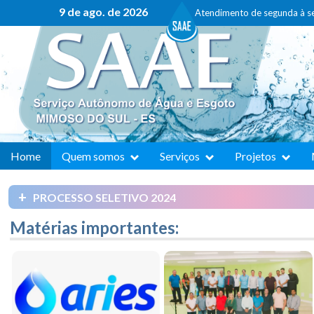
9 de ago. de 2026
Atendimento de segunda à s
Home
Quem somos
Serviços
Projetos
PROCESSO SELETIVO 2024
Matérias importantes: